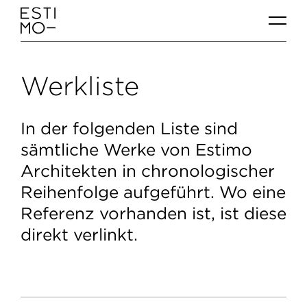
K
a
t
Werkliste
e
g
o
In der folgenden Liste sind
r
sämtliche Werke von Estimo
i
Architekten in chronologischer
e
Reihenfolge aufgeführt. Wo eine
-
Referenz vorhanden ist, ist diese
N
direkt verlinkt.
a
v
i