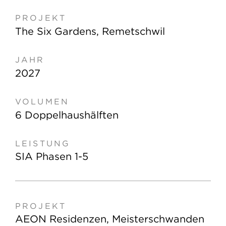
g
PROJEKT
JAHR
VOLUMEN
LEISTUNG
a
The Six Gardens, Remetschwil
t
i
2027
o
n
a
6 Doppelhaushälften
n
z
e
SIA Phasen 1-5
i
g
e
AEON Residenzen, Meisterschwanden
n