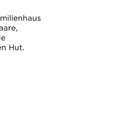
amilienhaus
aare,
ge
n Hut.