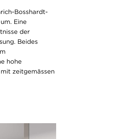
rich-Bosshardt-
aum. Eine
tnisse der
sung. Beides
em
ne hohe
 mit zeitgemässen