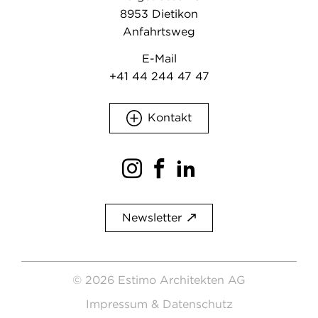
g
8953 Dietikon
Anfahrtsweg
a
t
E-Mail
+41 44 244 47 47
i
o
Kontakt
n
a
n
z
e
Newsletter
i
g
© 2026 Estimo Architekten AG
e
Impressum & Datenschutz
n