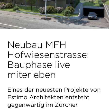
g
a
t
i
o
Neubau MFH
n
a
Hofwiesenstrasse:
n
Bauphase live
z
miterleben
e
i
Eines der neuesten Projekte von
g
Estimo Architekten entsteht
e
gegenwärtig im Zürcher
n